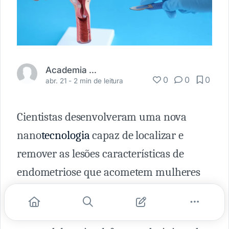
Academia Médica
0
0
0
abr. 21 -
2 min de leitura
Cientistas desenvolveram uma nova
nano
tecnologia
capaz de localizar e
remover as lesões características de
endometriose que acometem mulheres
em idade fértil.
As nanopartículas magnéticas, estudadas