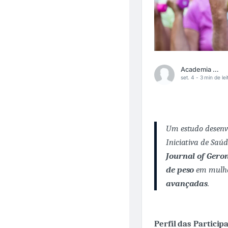
Academia Médica
set. 4 -
3 min de lei
Um estudo desenvo
Iniciativa de Saú
Journal of Geron
de peso
em mulhe
avançadas
.
Perfil das Particip