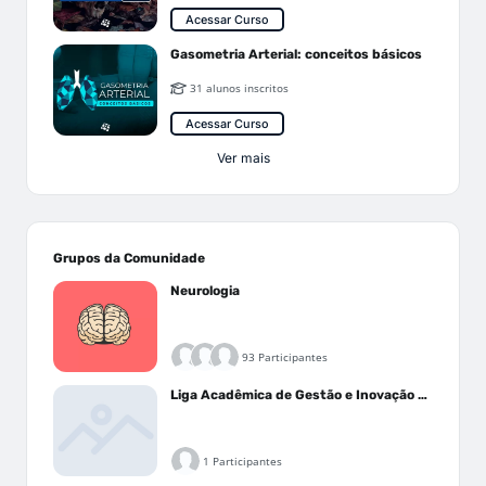
Acessar Curso
Gasometria Arterial: conceitos básicos
31 alunos inscritos
Acessar Curso
Ver mais
Grupos da Comunidade
Neurologia
93 Participantes
Liga Acadêmica de Gestão e Inovação Médica - LAGIM
1 Participantes