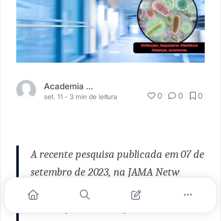
Academia Médica
0
0
0
set. 11 -
3 min de leitura
A recente pesquisa publicada em 07 de
setembro de 2023, na JAMA Netw
Open conduziu um extenso estudo
sobre a possível
relação entre