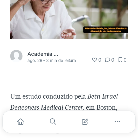
Academia Médica
0
0
0
ago. 28 -
3 min de leitura
Um estudo conduzido pela
Beth Israel
Deaconess Medical Center,
em Boston,
forneceu uma nova perspectiva sobre o
impacto do diagnóstico de demência