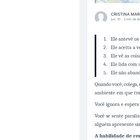
jun. 10 -
2 min de le
Ele antevê os 
Ele aceita a ve
Ele vê as cois
Ele lida com 
Ele não aband
Quando você, colega,
ambiente em que trab
Você ignora e esper
Você se sente parali
alguém apresente u
A habilidade de re