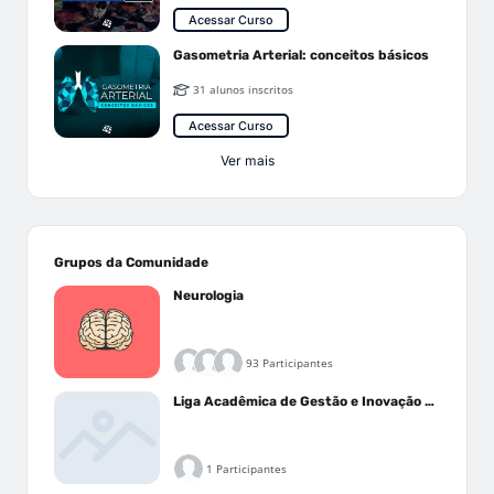
Acessar Curso
Gasometria Arterial: conceitos básicos
31 alunos inscritos
Acessar Curso
Ver mais
Grupos da Comunidade
Neurologia
93 Participantes
Liga Acadêmica de Gestão e Inovação Médica - LAGIM
1 Participantes