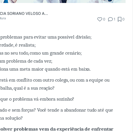
CRISTINA MARCIA SORIANO VELOSO ANDREACCI
itura
0
1
0
problemas para evitar uma possível divisão;
rdade, é realista;
as no seu todo, como um grande cenário;
um problema de cada vez;
ona uma meta maior quando está em baixa.
 está em conflito com outro colega, ou com a equipe ou
alha, qual é a sua reação?
a que o problema vá embora sozinho?
sado e sem forças? Você tende a abandonar tudo até que
ma solução?
solver problemas vem da experiência de enfrentar