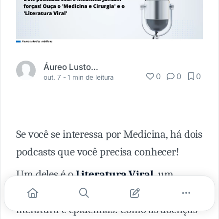
Áureo Lustosa Guérios
0
0
0
out. 7 -
1 min de leitura
Se você se interessa por Medicina, há dois
podcasts que você precisa conhecer!
Um deles é o
Literatura Viral
,
um
podcast contagiante sobre história,
literatura e epidemias! Como as doenças