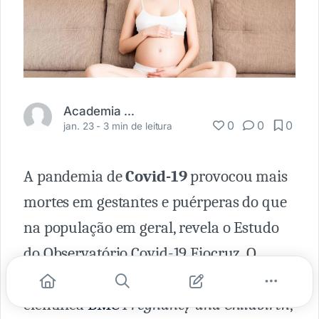
Academia Médica
0
0
0
jan. 23 -
3 min de leitura
A pandemia de
Covid-19
provocou mais
mortes em gestantes e puérperas do que
na população em geral, revela o Estudo
do Observatório Covid-19 Fiocruz. O
levantamento, publicado na revista
cientifica
BMC
Pregnancy and Childbirth
,