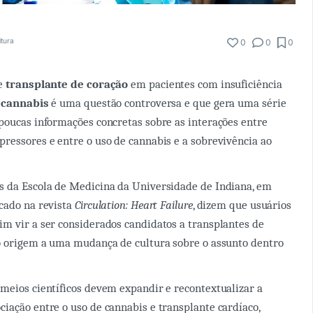
itura
0
0
0
de
transplante de coração
em pacientes com insuficiência
e
cannabis
é uma questão controversa e que gera uma série
poucas informações concretas sobre as interações entre
ressores e entre o uso de cannabis e a sobrevivência ao
s da Escola de Medicina da Universidade de Indiana, em
cado na revista
Circulation: Heart Failure
, dizem que usuários
m vir a ser considerados candidatos a transplantes de
o origem a uma mudança de cultura sobre o assunto dentro
meios científicos devem expandir e recontextualizar a
iação entre o uso de cannabis e transplante cardíaco,