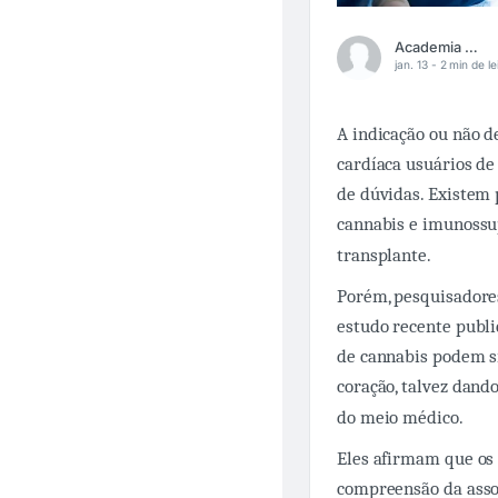
Academia Médica
jan. 13 -
2 min de le
A indicação ou não 
cardíaca usuários d
de dúvidas. Existem 
cannabis e imunossup
transplante.
Porém, pesquisadore
estudo recente publi
de cannabis podem si
coração, talvez dand
do meio médico.
Eles afirmam que os 
compreensão da assoc