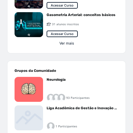
Acessar Curso
Gasometria Arterial: conceitos básicos
31 alunos inscritos
Acessar Curso
Ver mais
Grupos da Comunidade
Neurologia
93 Participantes
Liga Acadêmica de Gestão e Inovação Médica - LAGIM
1 Participantes