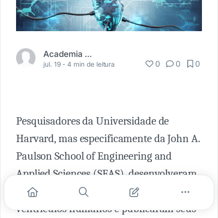
Academia Médica
0
0
0
jul. 19 -
4 min de leitura
Pesquisadores da Universidade de
Harvard, mas especificamente da John A.
Paulson School of Engineering and
Applied Sciences (SEAS), desenvolveram
o primeiro modelo biohíbrido de
ventrículos humanos e publicaram seus