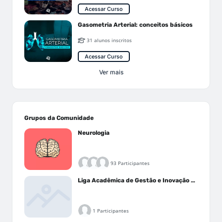
Acessar Curso
Gasometria Arterial: conceitos básicos
31 alunos inscritos
Acessar Curso
Ver mais
Grupos da Comunidade
Neurologia
93 Participantes
Liga Acadêmica de Gestão e Inovação Médica - LAGIM
1 Participantes