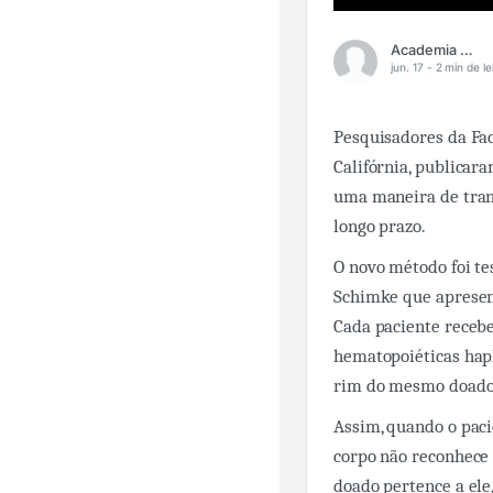
Academia Médica
jun. 17 -
2 min de le
Pesquisadores da Fa
Califórnia, publica
uma maneira de tran
longo prazo.
O novo método foi te
Schimke que apresent
Cada paciente receb
hematopoiéticas hapl
rim do mesmo doado
Assim, quando o pac
corpo não reconhece
doado pertence a ele