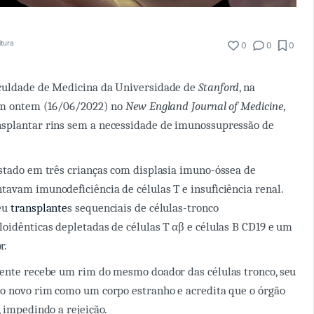
itura
0
0
0
culdade de Medicina da Universidade de
Stanford
, na
ram ontem (16/06/2022) no
New England Journal of Medicine
,
splantar rins sem a necessidade de imunossupressão de
stado em três crianças com displasia imuno-óssea de
avam imunodeficiência de células T e insuficiência renal.
eu
transplante
s sequenciais de células-tronco
oidênticas depletadas de células T αβ e células B CD19 e um
r.
iente recebe um rim do mesmo doador das células tronco, seu
 o novo rim como um corpo estranho e acredita que o órgão
, impedindo a rejeição.