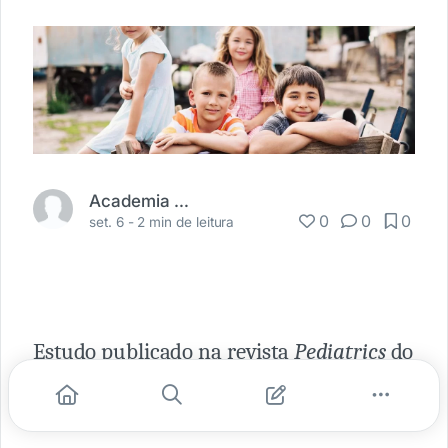
Academia Médica
0
0
0
set. 6 -
2 min de leitura
Estudo publicado na revista
Pediatrics
do
último dia 2 de setembro indica que as
características do bairro onde uma