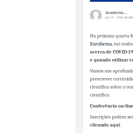
Academia Médica
jun. 5 -
1 min de lei
Na próxima quarta fe
Eurofarma
, vai real
acerca de COVID-1
e quando utilizar 
Vamos nos aprofunda
prescrever corticoid
científica sobre o te
científico.
Conferência on-lin
Inscrições podem ser
clicando aqui
.