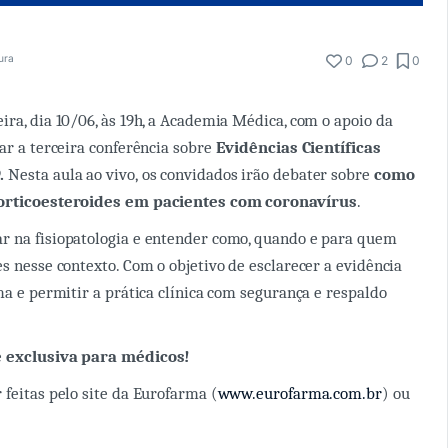
tura
0
2
0
ira, dia 10/06, às 19h, a Academia Médica, com o apoio da
izar a terceira conferência sobre
Evidências Científicas
9.
Nesta aula ao vivo, os convidados irão debater sobre
como
corticoesteroides em pacientes com coronavírus
.
r na fisiopatologia e entender como, quando e para quem
es nesse contexto. Com o objetivo de esclarecer a evidência
ma e permitir a prática clínica com segurança e respaldo
e exclusiva para médicos!
 feitas pelo site da Eurofarma (
www.eurofarma.com.br
) ou