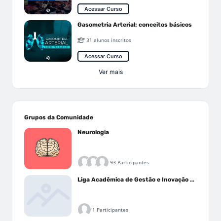
Acessar Curso
Gasometria Arterial: conceitos básicos
31 alunos inscritos
Acessar Curso
Ver mais
Grupos da Comunidade
Neurologia
93 Participantes
Liga Acadêmica de Gestão e Inovação Médica - LAGIM
1 Participantes