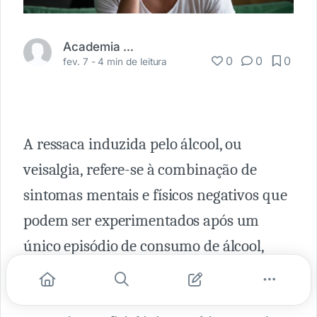
Academia Médica
0
0
0
fev. 7 -
4 min de leitura
A ressaca induzida pelo álcool, ou
veisalgia, refere-se à combinação de
sintomas mentais e físicos negativos que
podem ser experimentados após um
único episódio de consumo de álcool,
começando quando a concentração de
álcool no sangue se aproxima de zero. Os