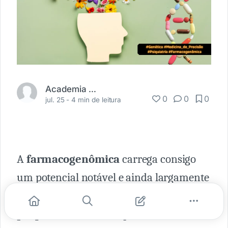
Academia Médica
0
0
0
jul. 25 -
4 min de leitura
A
farmacogenômica
carrega consigo
um potencial notável e ainda largamente
inexplorado na prática clínica
psiquiátrica
. Embora possua a clara