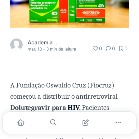
Academia Médica
0
0
0
mar. 10 -
3 min de leitura
A Fundação Oswaldo Cruz (Fiocruz)
começou a distribuir o antirretroviral
Dolutegravir para
HIV
.
Pacientes
atendidos pelo
Sistema Único de Saúde
(SUS)
serão beneficiados com o acesso