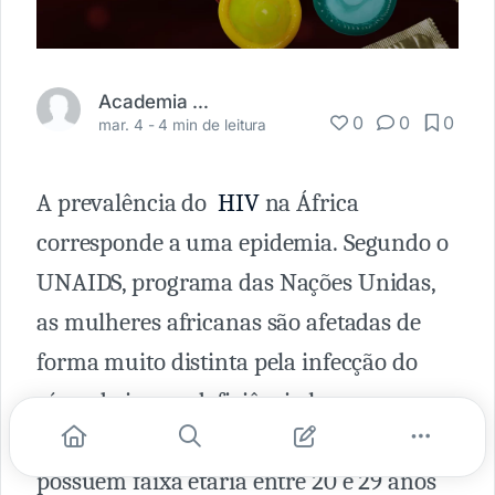
Academia Médica
0
0
0
mar. 4 -
4 min de leitura
A prevalência do
HIV
na África
corresponde a uma epidemia. Segundo o
UNAIDS, programa das Nações Unidas,
as mulheres africanas são afetadas de
forma muito distinta pela infecção do
vírus da imunodeficiência humana.
Segundo a organização, mulheres que
possuem faixa etária entre 20 e 29 anos