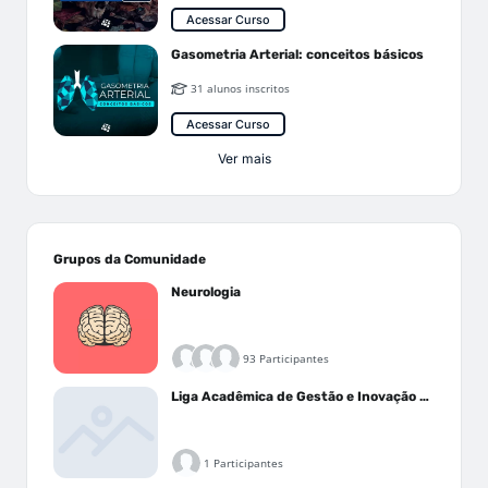
Acessar Curso
Gasometria Arterial: conceitos básicos
31 alunos inscritos
Acessar Curso
Ver mais
Grupos da Comunidade
Neurologia
93 Participantes
Liga Acadêmica de Gestão e Inovação Médica - LAGIM
1 Participantes