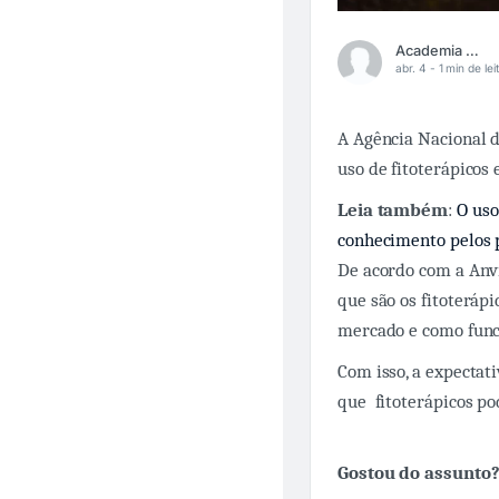
Academia Médica
abr. 4 -
1 min de lei
A Agência Nacional d
uso de fitoterápicos
Leia também
:
O uso
conhecimento pelos p
De acordo com a Anvis
que são os fitoterápi
mercado e como funci
Com isso, a expectat
que fitoterápicos p
Gostou do assunto