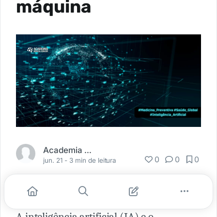
máquina
Academia Médica
0
0
0
jun. 21 -
3 min de leitura
A inteligência artificial (IA) e o