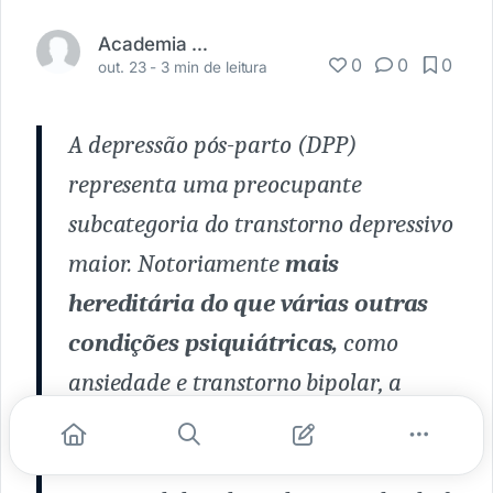
Academia Médica
0
0
0
out. 23 -
3 min de leitura
A depressão pós-parto (DPP)
representa uma preocupante
subcategoria do transtorno depressivo
maior. Notoriamente
mais
hereditária do que várias outras
condições psiquiátricas,
como
ansiedade e transtorno bipolar, a
genética da DPP permaneceu
subinvestigada. Contudo, recentes