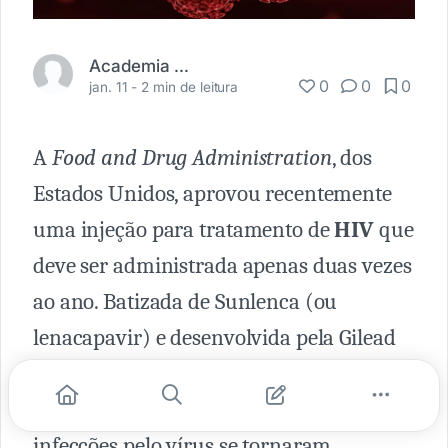
Academia Médica
0
0
0
jan. 11 -
2 min de leitura
A
Food and Drug Administration
, dos
Estados Unidos, aprovou recentemente
uma injeção para tratamento de
HIV
que
deve ser administrada apenas duas vezes
ao ano. Batizada de Sunlenca (ou
lenacapavir) e desenvolvida pela Gilead
Sciences, a terapia injetável pode ser
utilizada em pacientes adultos cujas
infecções pelo vírus se tornaram