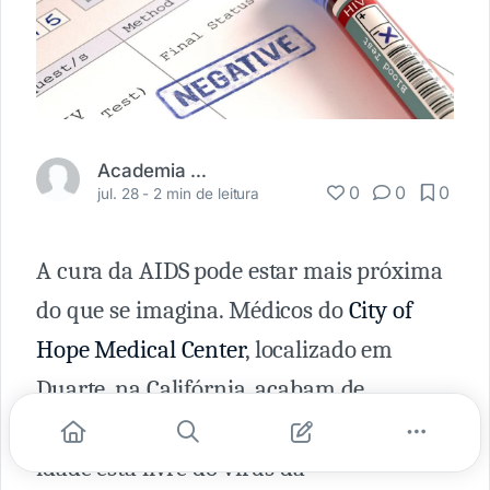
Academia Médica
0
0
0
jul. 28 -
2 min de leitura
A cura da AIDS pode estar mais próxima
do que se imagina. Médicos do
City of
Hope Medical Center
, localizado em
Duarte, na Califórnia, acabam de
anunciar que um homem de 66 anos de
idade está livre do vírus da