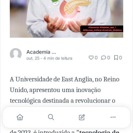
Academia Médica
0
0
0
out. 25 -
4 min de leitura
A Universidade de East Anglia, no Reino
Unido, apresentou uma inovação
tecnológica destinada a revolucionar o
cuidado de gestantes com diabete tipo 1.
No estudo publicado em 05 de outubro
de 2023, é introduzida a
"tecnologia de