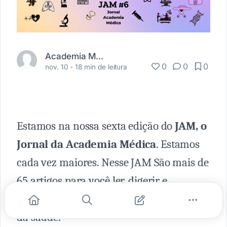
Academia Médica
0
0
0
nov. 10 -
18 min de leitura
Estamos na nossa sexta edição do
JAM, o
Jornal da Academia Médica
. Estamos
cada vez maiores. Nesse JAM São mais de
65 artigos para você ler, digerir e
compartilhar com os seus pares, líderes
da saúde.