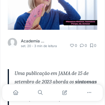
Academia Médica
0
0
0
set. 20 -
3 min de leitura
Uma publicação em JAMA de 15 de
setembro de 2023 aborda os
sintomas
vasomotores
, característicos da
transição da menopausa e do