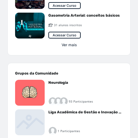
Acessar Curso
Gasometria Arterial: conceitos básicos
31 alunos inscritos
Acessar Curso
Ver mais
Grupos da Comunidade
Neurologia
93 Participantes
Liga Acadêmica de Gestão e Inovação Médica - LAGIM
1 Participantes