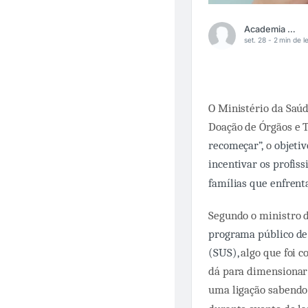
Academia Médica
set. 28 -
2 min de le
O Ministério da Saú
Doação de Órgãos e 
recomeçar”,
o
objeti
incentivar os profis
famílias que enfrent
Segundo o ministro d
programa público de
(SUS),
algo que foi 
dá para dimensionar
uma ligação sabendo 