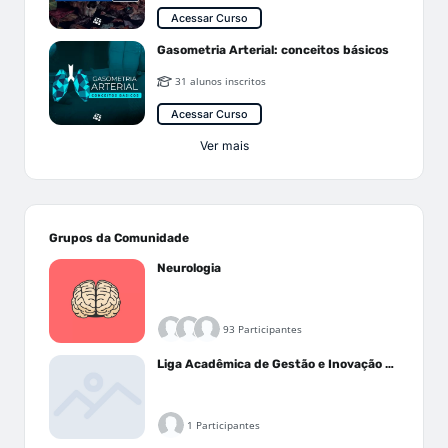
Acessar Curso
Gasometria Arterial: conceitos básicos
31 alunos inscritos
Acessar Curso
Ver mais
Grupos da Comunidade
Neurologia
93 Participantes
Liga Acadêmica de Gestão e Inovação Médica - LAGIM
1 Participantes