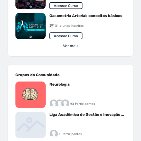
Acessar Curso
Gasometria Arterial: conceitos básicos
31 alunos inscritos
Acessar Curso
Ver mais
Grupos da Comunidade
Neurologia
93 Participantes
Liga Acadêmica de Gestão e Inovação Médica - LAGIM
1 Participantes