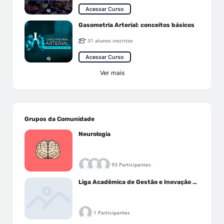
Acessar Curso
Gasometria Arterial: conceitos básicos
31 alunos inscritos
Acessar Curso
Ver mais
Grupos da Comunidade
Neurologia
93 Participantes
Liga Acadêmica de Gestão e Inovação Médica - LAGIM
1 Participantes