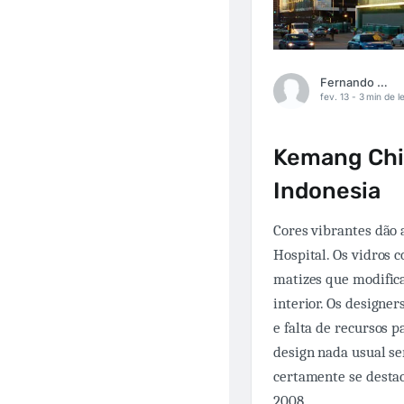
Fernando Carbonieri
fev. 13 -
3 min de le
Kemang Chil
Indonesia
Cores vibrantes dão 
Hospital. Os vidros 
matizes que modific
interior. Os designe
e falta de recursos p
design nada usual se
certamente se desta
2008.