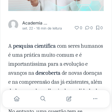
Academia Médica
0
0
0
set. 22 -
16 min de leitura
A
pesquisa científica
com seres humanos
é uma prática muito comum e é
importantíssima para a evolução e
avanços na
descoberta
de novas doenças
e na compreensão das já existentes, além
da busca pela melhoria da qualidade de
vida das pessoas e cura de doenças.
No entanto, uma questão tem se