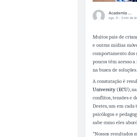
Academia Médica
ago. 9 -
3 min de le
Muitos pais de crian
e outras mídias móve
comportamento dos m
poucos têm acesso a 
na busca de soluções
A constatação é resu
University (ECU)
, n
conflitos, tensões e
Destes, um em cada t
psicólogos e pedagog
sabe como eles abord
“Nossos resultados m