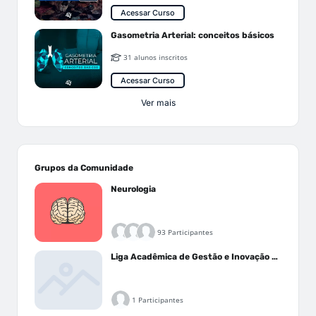
Acessar Curso
Gasometria Arterial: conceitos básicos
31 alunos inscritos
Acessar Curso
Ver mais
Grupos da Comunidade
Neurologia
93 Participantes
Liga Acadêmica de Gestão e Inovação Médica - LAGIM
1 Participantes