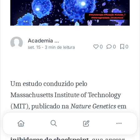
Academia Médica
0
0
0
set. 15 -
3 min de leitura
Um estudo conduzido pelo
Massachusetts Institute of Technology
(MIT), publicado na
Nature Genetics
em
14 de setembro de 2023, traz novas
descobertas sobre a
imunoterapia com
inibidores de checkpoint,
que, apesar