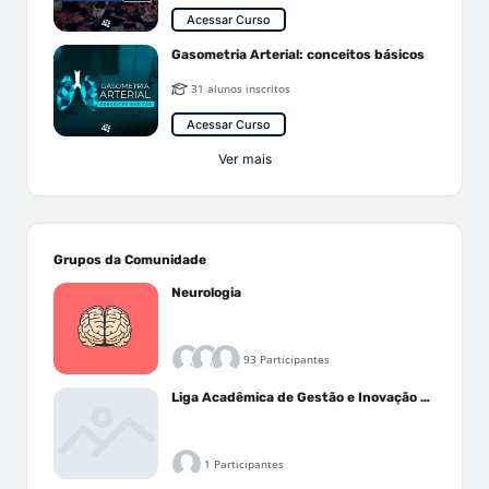
Acessar Curso
Gasometria Arterial: conceitos básicos
31 alunos inscritos
Acessar Curso
Ver mais
Grupos da Comunidade
Neurologia
93 Participantes
Liga Acadêmica de Gestão e Inovação Médica - LAGIM
1 Participantes