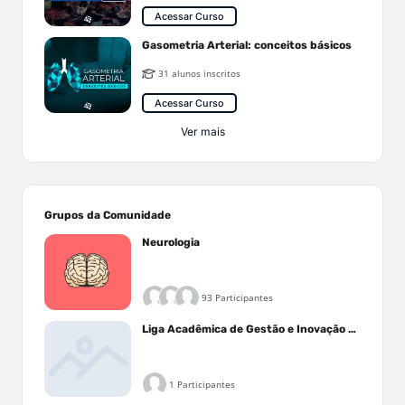
Acessar Curso
Gasometria Arterial: conceitos básicos
31 alunos inscritos
Acessar Curso
Ver mais
Grupos da Comunidade
Neurologia
93 Participantes
Liga Acadêmica de Gestão e Inovação Médica - LAGIM
1 Participantes