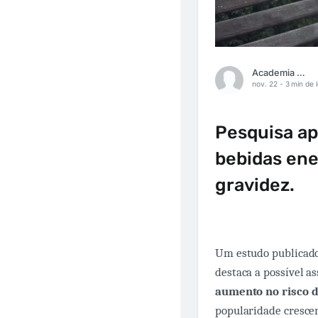
Academia Médica
nov. 22 -
3 min de l
Pesquisa ap
bebidas ene
gravidez.
Um estudo publicad
destaca a possível a
aumento no risco d
popularidade crescen