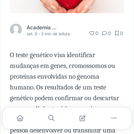
Academia Médica
0
0
0
set. 9 -
3 min de leitura
O teste genético visa identificar
mudanças em genes, cromossomos ou
proteínas envolvidas no genoma
humano. Os resultados de um teste
genético podem confirmar ou descartar
uma condição genética suspeita ou
ajudar a determinar a chance de uma
pessoa desenvolver ou transmitir uma