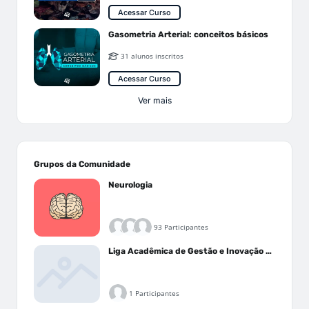
Acessar Curso
Gasometria Arterial: conceitos básicos
31 alunos inscritos
Acessar Curso
Ver mais
Grupos da Comunidade
Neurologia
93 Participantes
Liga Acadêmica de Gestão e Inovação Médica - LAGIM
1 Participantes