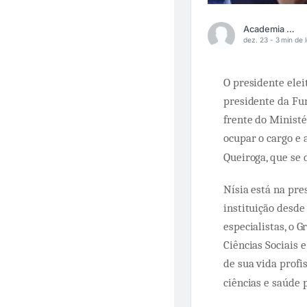
Academia Médica
dez. 23 -
3 min de l
O presidente eleit
presidente da Fun
frente do Ministé
ocupar o cargo e
Queiroga, que se 
Nísia está na pre
instituição desde
especialistas, o 
Ciências Sociais 
de sua vida profis
ciências e saúde 