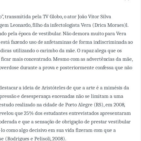
”, transmitida pela TV Globo, o ator João Vitor Silva
gem Leonardo, filho da infectologista Vera (Drica Moraes)l.
ndo pela época de vestibular. Não demora muito para Vera
o está fazendo uso de anfetaminas de forma indiscriminada ao
édicas utilizando o carimbo da mãe. O rapaz alega que os
 ficar mais concentrado. Mesmo com as advertências da mãe,
overdose durante a prova e posteriormente confessa que não
destacar a ideia de Aristóteles de que a arte é a mimésis da
a pressão e desesperança encenadas não se limitam a uma
 estudo realizado na cidade de Porto Alegre (RS), em 2008,
revelou que 25% dos estudantes entrevistados apresentaram
derada e que a sensação de obrigação de prestar vestibular
á-lo como algo decisivo em sua vida fizeram com que a
 (Rodrigues e Pelisoli, 2008).