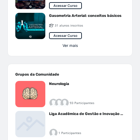
Acessar Curso
Gasometria Arterial: conceitos básicos
31 alunos inscritos
Acessar Curso
Ver mais
Grupos da Comunidade
Neurologia
93 Participantes
Liga Acadêmica de Gestão e Inovação Médica - LAGIM
1 Participantes