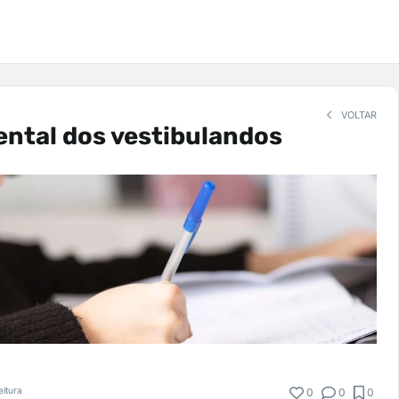
VOLTAR
ntal dos vestibulandos
eitura
0
0
0