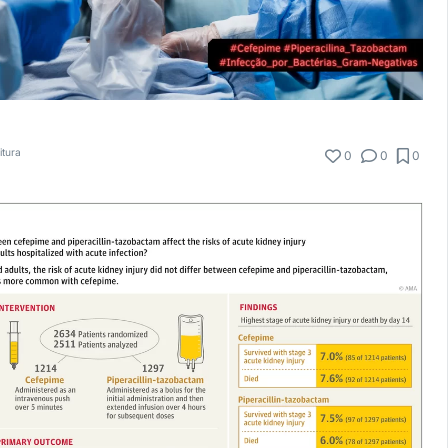
itura
0
0
0