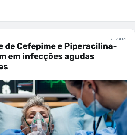
VOLTAR
e de Cefepime e Piperacilina-
m em infecções agudas
es