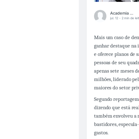
Academia Médica
jul. 12 -
2 min de lei
Mais um caso de dem
ganhar destaque na i
e oferece planos de 
pessoas de seu quadr
apenas sete meses d
milhões, liderado p
maiores do setor pri
Segundo reportagem p
dizendo que está rea
também envolveu a re
bastidores, especula
gastos.