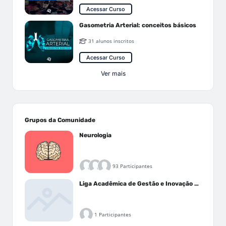
Acessar Curso
Gasometria Arterial: conceitos básicos
31 alunos inscritos
Acessar Curso
Ver mais
Grupos da Comunidade
Neurologia
93 Participantes
Liga Acadêmica de Gestão e Inovação Médica - LAGIM
1 Participantes