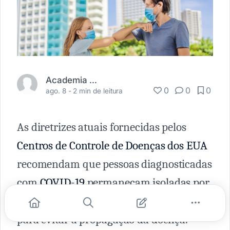
Academia Médica
0
0
0
ago. 8 -
2 min de leitura
As diretrizes atuais fornecidas pelos
Centros de Controle de Doenças dos EUA
recomendam que pessoas diagnosticadas
com
COVID-19
permaneçam isoladas por
cinco dias consecutivos após a infecção
para evitar a propagação da doença.