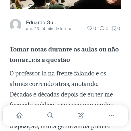
Eduardo Guagliardi
0
0
0
abr. 23 -
4 min de leitura
Tomar notas durante as aulas ou não
tomar...eis a questão
O professor lá na frente falando e os
alunos correndo atrás, anotando.
Décadas e décadas depois de eu ter me
formado médico, esta cena não mudou
muito. Mesmo com laptops e tablets à
disposição, muita gente ainda prefere