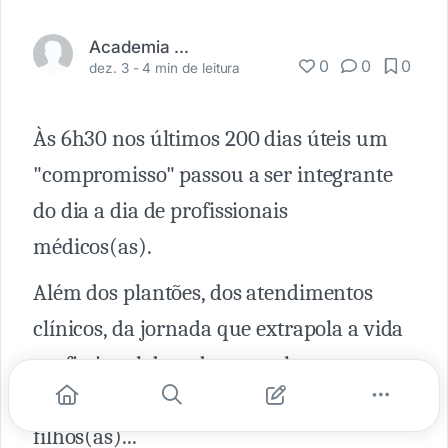
Academia Médica
0
0
0
dez. 3 -
4 min de leitura
Às 6h30 nos últimos 200 dias úteis um
"compromisso" passou a ser integrante
do dia a dia de profissionais
médicos(as).
Além dos plantões, dos atendimentos
clínicos, da jornada que extrapola a vida
profissional de cada um e alcança o
trânsito, o elevador, a vida em família, os
filhos(as)...