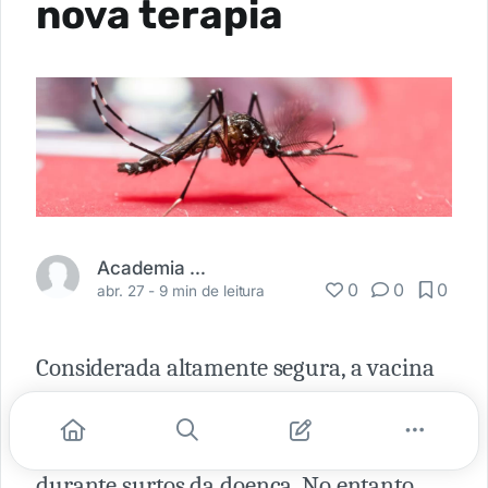
nova terapia
Academia Médica
0
0
0
abr. 27 -
9 min de leitura
Considerada altamente segura, a vacina
contra a
febre amarela
salva milhares de
vidas anualmente, especialmente
durante surtos da doença. No entanto,