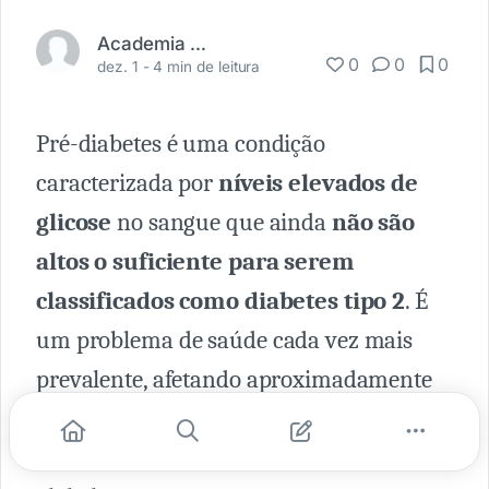
Academia Médica
0
0
0
dez. 1 -
4 min de leitura
Pré-diabetes é uma condição
caracterizada por
níveis elevados de
glicose
no sangue que ainda
não são
altos o suficiente para serem
classificados como diabetes tipo 2
. É
um problema de saúde cada vez mais
prevalente, afetando aproximadamente
um em cada três adultos
nos Estados
Unidos e cerca de 720 milhões de pessoas