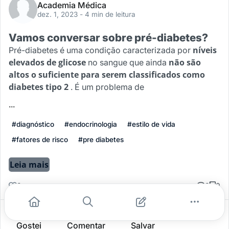
Academia Médica
dez. 1, 2023
- 4 min de leitura
Vamos conversar sobre pré-diabetes?
níveis
Pré-diabetes é uma condição caracterizada por
elevados de glicose
não são
no sangue que ainda
altos o suficiente para serem classificados como
diabetes tipo 2
. É um problema de
...
#diagnóstico
#endocrinologia
#estilo de vida
#fatores de risco
#pre diabetes
Leia mais
0
0
0
Gostei
Comentar
Salvar