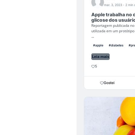
mar. 3, 2023
- 2 min 
Apple trabalha no
glicose dos usuári
Reportagem publicada no s
utilizada em um protótipo
...
#apple
#diabetes
#pre
Leia mais
5
Gostei