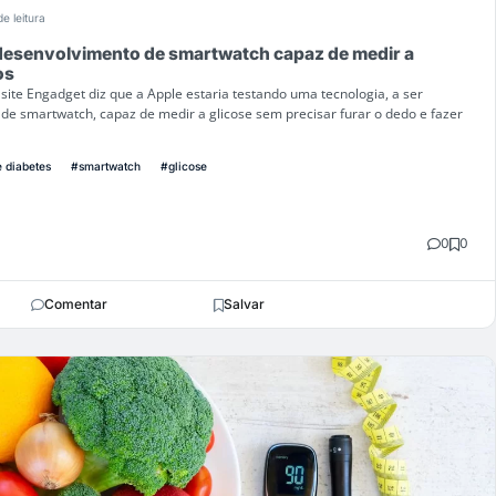
de leitura
 desenvolvimento de smartwatch capaz de medir a
os
ite Engadget diz que a Apple estaria testando uma tecnologia, a ser
 de smartwatch, capaz de medir a glicose sem precisar furar o dedo e fazer
 diabetes
#smartwatch
#glicose
0
0
Comentar
Salvar