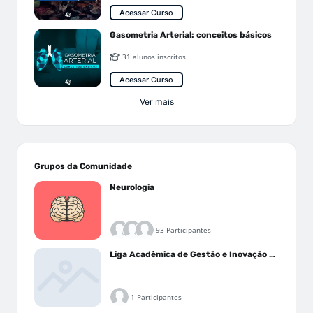
Acessar Curso
Gasometria Arterial: conceitos básicos
31 alunos inscritos
Acessar Curso
Ver mais
Grupos da Comunidade
Neurologia
93 Participantes
Liga Acadêmica de Gestão e Inovação Médica - LAGIM
1 Participantes