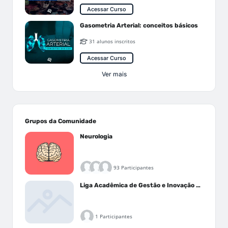
Acessar Curso
Gasometria Arterial: conceitos básicos
31 alunos inscritos
Acessar Curso
Ver mais
Grupos da Comunidade
Neurologia
93 Participantes
Liga Acadêmica de Gestão e Inovação Médica - LAGIM
1 Participantes