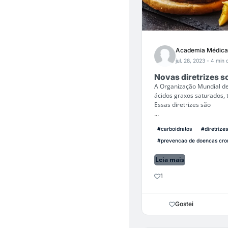
Academia Médica
jul. 28, 2023
- 4 min d
Novas diretrizes 
A Organização Mundial de 
ácidos graxos saturados, 
Essas diretrizes são
...
#carboidratos
#diretrize
#prevencao de doencas cro
Leia mais
1
Gostei