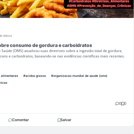
e leitura
sobre consumo de gordura e carboidratos
Saúde (OMS) atualizou suas diretrizes sobre a ingestão total de gordura,
trans e carboidratos, baseando-se nas evidências científicas mais recentes.
s alimentares
#acidos graxos
#organizacao mundial de saude (oms)
nicas
0
0
Comentar
Salvar