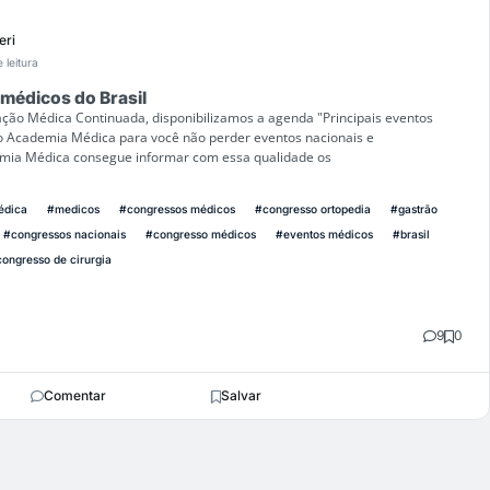
eri
 leitura
 médicos do Brasil
ão Médica Continuada, disponibilizamos a agenda "Principais eventos
no Academia Médica para você não perder eventos nacionais e
emia Médica consegue informar com essa qualidade os
édica
#medicos
#congressos médicos
#congresso ortopedia
#gastrão
#congressos nacionais
#congresso médicos
#eventos médicos
#brasil
ongresso de cirurgia
9
0
Comentar
Salvar