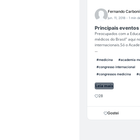
Fernando Carboni
jun. 11, 2018
- 1 min de
Principais eventos
Preocupados com a Educaç
médicos do Brasil" aqui 
internacionais.Só o Acad
...
#medicina
#academia m
#congresso internacional
#congressos medicina
#c
Leia mais
28
Gostei