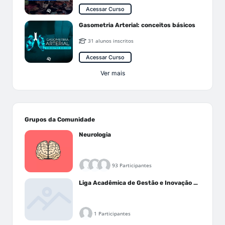
Acessar Curso
Gasometria Arterial: conceitos básicos
31 alunos inscritos
Acessar Curso
Ver mais
Grupos da Comunidade
Neurologia
93 Participantes
Liga Acadêmica de Gestão e Inovação Médica - LAGIM
1 Participantes