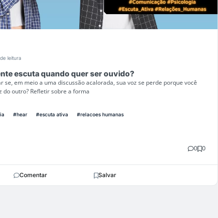
de leitura
nte escuta quando quer ser ouvido?
ar se, em meio a uma discussão acalorada, sua voz se perde porque você
 do outro? Refletir sobre a forma
ia
#hear
#escuta ativa
#relacoes humanas
0
0
Comentar
Salvar