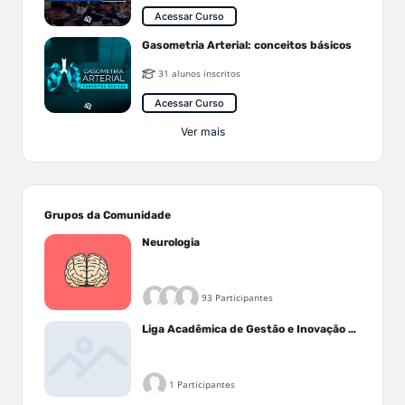
Acessar Curso
Gasometria Arterial: conceitos básicos
31 alunos inscritos
Acessar Curso
Ver mais
Grupos da Comunidade
Neurologia
93 Participantes
Liga Acadêmica de Gestão e Inovação Médica - LAGIM
1 Participantes