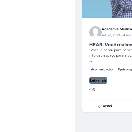
Academia Médica
set. 26, 2023
- 4 min 
HEAR: Você realme
"Você já parou para pens
não deu espaço para a voz
...
#comunicação
#psicolog
Leia mais
5
Gostei