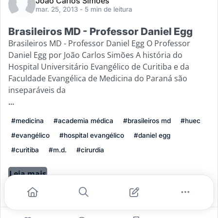
João Carlos Simões
mar. 25, 2013
- 5 min de leitura
Brasileiros MD - Professor Daniel Egg
Brasileiros MD - Professor Daniel Egg O Professor
Daniel Egg por João Carlos Simões A história do
Hospital Universitário Evangélico de Curitiba e da
Faculdade Evangélica de Medicina do Paraná são
inseparáveis da
...
#medicina
#academia médica
#brasileiros md
#huec
#evangélico
#hospital evangélico
#daniel egg
#curitiba
#m.d.
#cirurdia
Leia mais
0
0
0