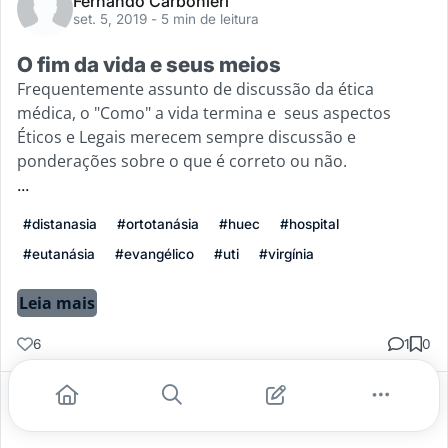
Fernando Carbonieri
set. 5, 2019
- 5 min de leitura
O fim da vida e seus meios
Frequentemente assunto de discussão da ética
médica, o "Como" a vida termina e seus aspectos
Éticos e Legais merecem sempre discussão e
ponderações sobre o que é correto ou não.
...
#distanasia
#ortotanásia
#huec
#hospital
#eutanásia
#evangélico
#uti
#virgínia
Leia mais
6
1
0
Gostei
Comentar
Salvar